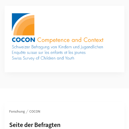
Weiterführende Informationen
Bereichsnavigation
Forschung
COCON
Unterseiten von
Seite der Befragten