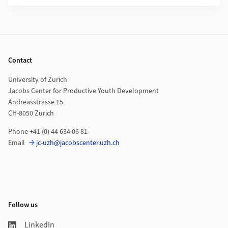
Footer
Contact
University of Zurich
Jacobs Center for Productive Youth Development
Andreasstrasse 15
CH-8050 Zurich
Phone +41 (0) 44 634 06 81
Email
jc-uzh@jacobscenter.uzh.ch
Follow us
LinkedIn